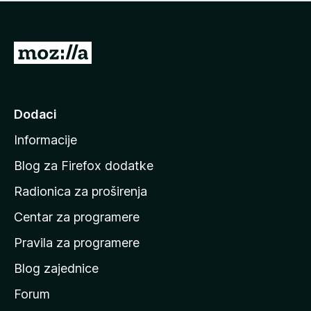
n
j
e
e
m
n
a
I
a
o
d
c
i
j
e
n
Dodaci
n
a
a
Informacije
p
o
Blog za Firefox dodatke
č
Radionica za proširenja
e
Centar za programere
t
n
Pravila za programere
u
Blog zajednice
s
t
Forum