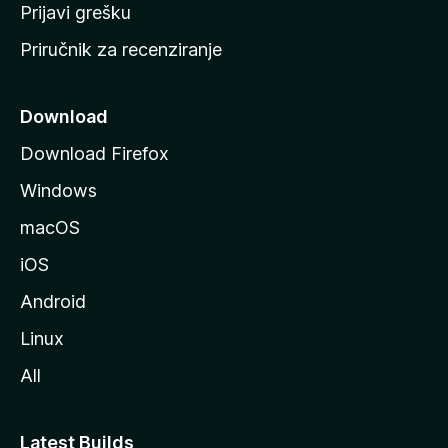
r
Prijavi grešku
a
Priručnik za recenziranje
n
i
c
Download
u
Download Firefox
M
Windows
o
z
macOS
i
iOS
l
l
Android
e
Linux
All
Latest Builds