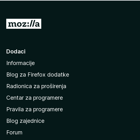
n
j
e
e
m
n
a
I
a
o
d
c
i
j
e
n
Dodaci
n
a
a
Informacije
p
o
Blog za Firefox dodatke
č
Radionica za proširenja
e
Centar za programere
t
n
Pravila za programere
u
Blog zajednice
s
t
Forum