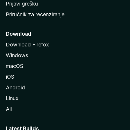
r
Prijavi grešku
a
Priručnik za recenziranje
n
i
c
Download
u
Download Firefox
M
Windows
o
z
macOS
i
iOS
l
l
Android
e
Linux
All
Latest Builds