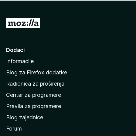
n
j
e
e
m
n
a
I
a
o
d
c
i
j
e
n
Dodaci
n
a
a
Informacije
p
o
Blog za Firefox dodatke
č
Radionica za proširenja
e
Centar za programere
t
n
Pravila za programere
u
Blog zajednice
s
t
Forum