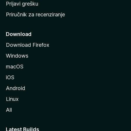
r
Prijavi grešku
a
Priručnik za recenziranje
n
i
c
Download
u
Download Firefox
M
Windows
o
z
macOS
i
iOS
l
l
Android
e
Linux
All
Latest Builds