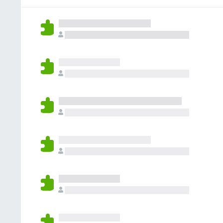
e
m
n
a
a
o
c
j
e
n
a