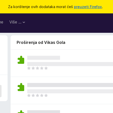
Za korištenje ovih dodataka morat ćeš
preuzeti Firefox
.
me
Više …
Proširenja od Vikas Gola
J
o
š
n
e
m
J
a
o
o
š
c
n