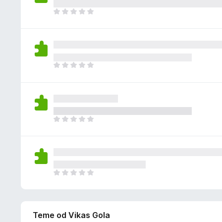
e
e
m
J
n
a
o
a
o
š
c
n
j
e
e
m
J
n
a
o
a
o
š
c
n
j
e
e
m
J
n
a
o
a
o
š
c
n
j
e
e
m
J
n
a
o
a
o
š
c
n
j
Teme od Vikas Gola
e