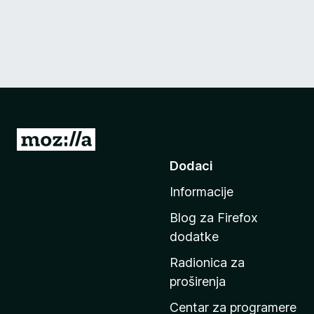
I
d
Dodaci
i
Informacije
n
a
Blog za Firefox
p
dodatke
o
Radionica za
č
proširenja
e
t
Centar za programere