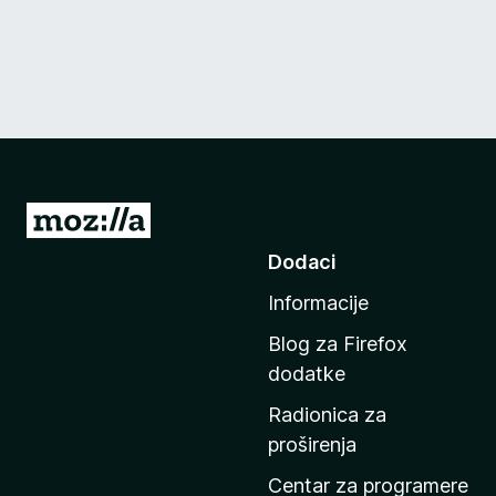
I
d
Dodaci
i
Informacije
n
a
Blog za Firefox
p
dodatke
o
Radionica za
č
proširenja
e
t
Centar za programere