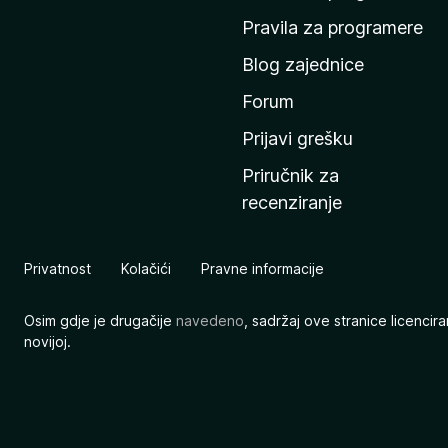
n
Pravila za programere
u
Blog zajednice
s
t
Forum
r
Prijavi grešku
a
Priručnik za
n
recenziranje
i
c
u
Privatnost
Kolačići
Pravne informacije
M
o
Osim gdje je drugačije
navedeno
, sadržaj ove stranice licenci
z
novijoj.
i
l
l