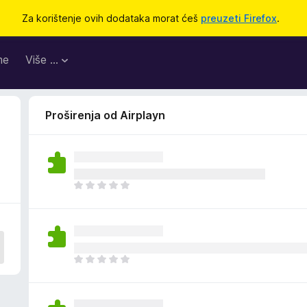
Za korištenje ovih dodataka morat ćeš
preuzeti Firefox
.
me
Više …
Proširenja od Airplayn
J
o
š
n
e
m
J
a
o
o
š
c
n