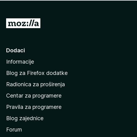
n
j
e
e
m
n
a
I
a
o
d
c
i
j
e
n
Dodaci
n
a
a
Informacije
p
o
Blog za Firefox dodatke
č
Radionica za proširenja
e
Centar za programere
t
n
Pravila za programere
u
Blog zajednice
s
t
Forum