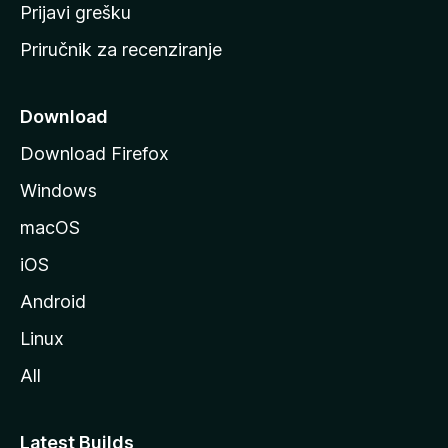
r
Prijavi grešku
a
Priručnik za recenziranje
n
i
c
Download
u
Download Firefox
M
Windows
o
z
macOS
i
iOS
l
l
Android
e
Linux
All
Latest Builds