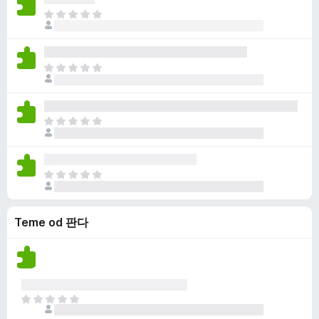
e
n
o
J
n
e
c
o
a
m
j
š
a
e
n
o
J
n
e
c
o
a
m
j
š
a
e
n
o
J
n
e
c
o
a
m
j
š
a
e
n
o
J
n
e
c
o
a
m
j
š
a
e
Teme od 판다
n
o
n
e
c
a
m
j
a
e
o
n
c
J
a
j
o