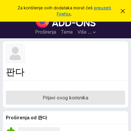
T
Prijavi se
Za korištenje ovih dodataka morat ćeš
preuzeti
O
r
Firefox
.
d
D
a
b
o
a
ž
c
d
Proširenja
Teme
Više …
i
i
a
o
v
c
u
i
o
b
z
a
a
v
판다
i
p
j
r
e
s
e
t
g
Prijavi ovog korisnika
l
e
d
Proširenja od 판다
n
i