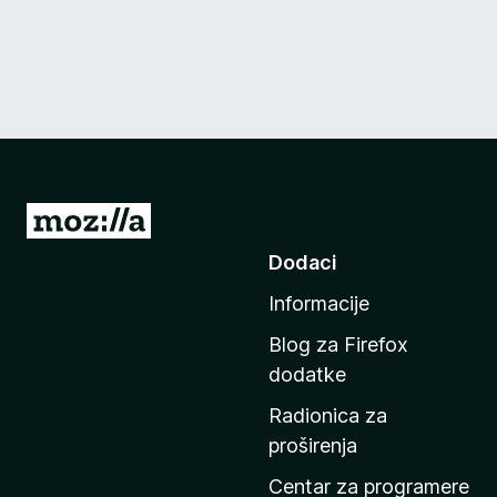
I
d
Dodaci
i
Informacije
n
a
Blog za Firefox
p
dodatke
o
Radionica za
č
proširenja
e
t
Centar za programere