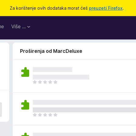
Za korištenje ovih dodataka morat ćeš
preuzeti Firefox
.
me
Više …
Proširenja od MarcDeluxe
J
o
š
n
e
m
J
a
o
o
š
c
n