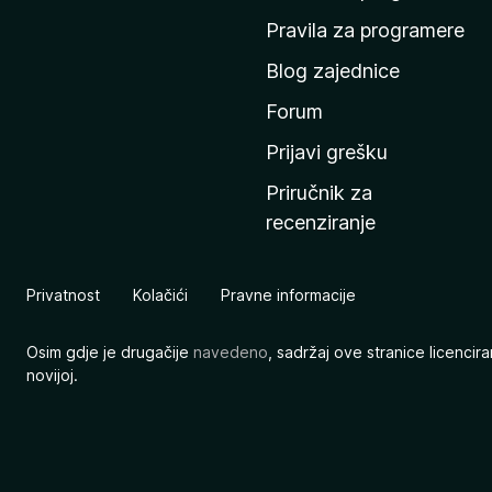
n
Pravila za programere
u
Blog zajednice
s
t
Forum
r
Prijavi grešku
a
Priručnik za
n
recenziranje
i
c
u
Privatnost
Kolačići
Pravne informacije
M
o
Osim gdje je drugačije
navedeno
, sadržaj ove stranice licenci
z
novijoj.
i
l
l