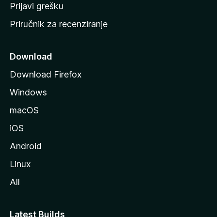
r
Prijavi grešku
a
Priručnik za recenziranje
n
i
c
Download
u
Download Firefox
M
Windows
o
z
macOS
i
iOS
l
l
Android
e
Linux
All
Latest Builds