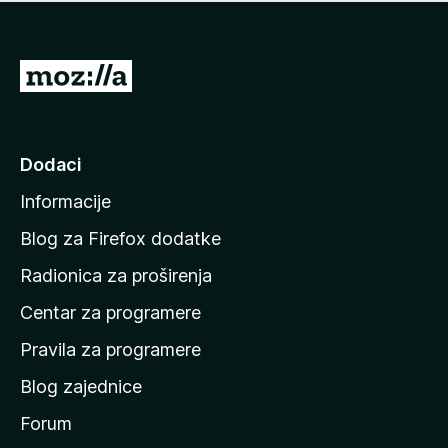
n
j
e
e
m
n
a
I
a
o
d
c
i
j
e
n
Dodaci
n
a
a
Informacije
p
o
Blog za Firefox dodatke
č
Radionica za proširenja
e
Centar za programere
t
n
Pravila za programere
u
Blog zajednice
s
t
Forum