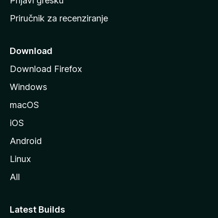
Prijavi grešku
a
Priručnik za recenziranje
n
i
c
Download
u
Download Firefox
M
Windows
o
z
macOS
i
iOS
l
l
Android
e
Linux
All
Latest Builds