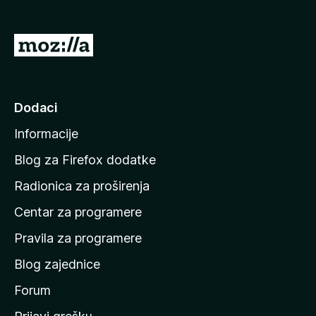
k
F
I
i
d
r
i
e
f
n
Dodaci
o
a
x
Informacije
p
o
Blog za Firefox dodatke
č
Radionica za proširenja
e
Centar za programere
t
n
Pravila za programere
u
Blog zajednice
s
t
Forum
r