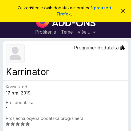
T
Prijavi se
Za korištenje ovih dodataka morat ćeš
preuzeti
O
r
Firefox
.
d
D
a
b
o
a
ž
c
d
Proširenja
Teme
Više …
i
i
a
o
v
c
Programer dodataka
u
i
o
b
z
a
a
v
Karrinator
i
p
j
r
e
s
Korisnik od
e
t
17. srp. 2019
g
l
Broj dodataka
e
1
d
Prosječna ocjena dodataka programera
n
O
i
c