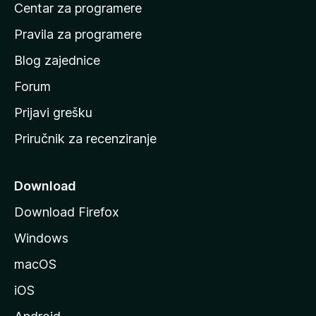
Centar za programere
t
n
Pravila za programere
u
Blog zajednice
s
t
Forum
r
Prijavi grešku
a
Priručnik za recenziranje
n
i
c
Download
u
Download Firefox
M
Windows
o
z
macOS
i
iOS
l
l