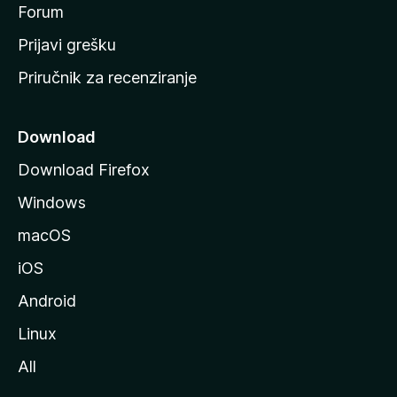
t
Forum
r
Prijavi grešku
a
Priručnik za recenziranje
n
i
c
Download
u
Download Firefox
M
Windows
o
z
macOS
i
iOS
l
l
Android
e
Linux
All