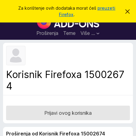
T
Prijavi se
Za korištenje ovih dodataka morat ćeš
preuzeti
O
r
Firefox
.
d
D
a
b
o
a
ž
c
d
Proširenja
Teme
Više …
i
i
a
o
v
c
u
i
o
b
z
a
a
v
Korisnik Firefoxa 1500267
i
p
j
4
r
e
s
e
t
g
l
e
Prijavi ovog korisnika
d
n
Proširenja od Korisnik Firefoxa 15002674
i