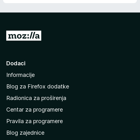
o
o
š
c
n
j
e
e
m
n
a
I
a
o
d
c
i
j
e
n
Dodaci
n
a
a
Informacije
p
o
Blog za Firefox dodatke
č
Radionica za proširenja
e
Centar za programere
t
n
Pravila za programere
u
Blog zajednice
s