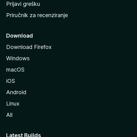
r
Prijavi grešku
a
Priručnik za recenziranje
n
i
c
Download
u
Download Firefox
M
Windows
o
z
macOS
i
iOS
l
l
Android
e
Linux
All
Latest Builds