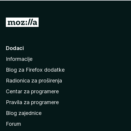
n
j
e
e
m
n
a
I
a
o
d
c
i
j
e
n
Dodaci
n
a
a
Informacije
p
o
Blog za Firefox dodatke
č
Radionica za proširenja
e
Centar za programere
t
n
Pravila za programere
u
Blog zajednice
s
t
Forum