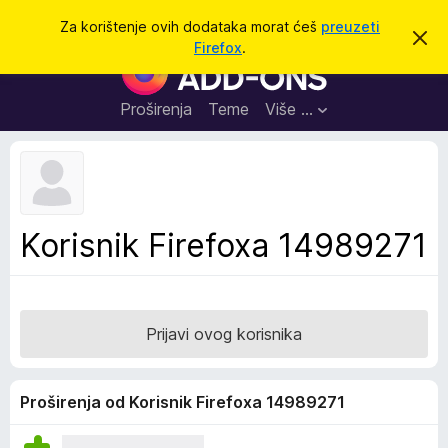
T
Prijavi se
Za korištenje ovih dodataka morat ćeš
preuzeti
O
r
Firefox
.
d
D
a
b
o
a
ž
c
d
Proširenja
Teme
Više …
i
i
a
o
v
c
u
i
o
b
z
a
a
v
Korisnik Firefoxa 14989271
i
p
j
r
e
s
e
t
g
Prijavi ovog korisnika
l
e
d
Proširenja od Korisnik Firefoxa 14989271
n
i