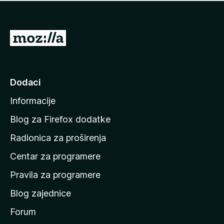
n
j
e
e
m
n
a
I
a
o
d
c
i
j
e
n
Dodaci
n
a
a
Informacije
p
o
Blog za Firefox dodatke
č
Radionica za proširenja
e
Centar za programere
t
n
Pravila za programere
u
Blog zajednice
s
t
Forum