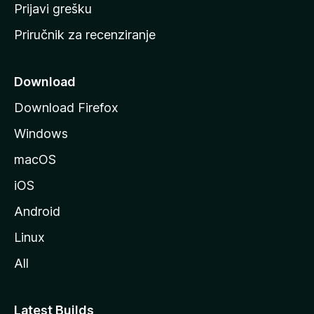
r
Prijavi grešku
a
Priručnik za recenziranje
n
i
c
Download
u
Download Firefox
M
Windows
o
z
macOS
i
iOS
l
l
Android
e
Linux
All
Latest Builds