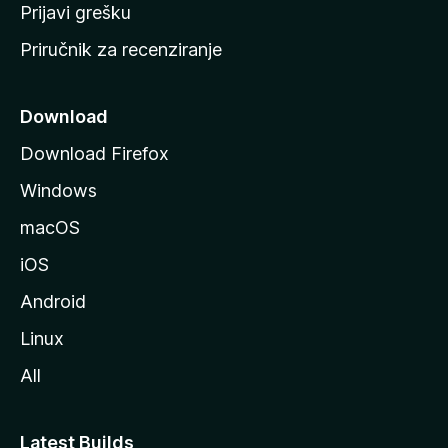
r
Prijavi grešku
a
Priručnik za recenziranje
n
i
c
Download
u
Download Firefox
M
Windows
o
z
macOS
i
iOS
l
l
Android
e
Linux
All
Latest Builds