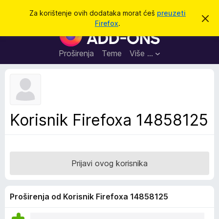
T
Prijavi se
Za korištenje ovih dodataka morat ćeš
preuzeti
O
r
Firefox
.
d
D
a
b
o
a
ž
c
d
Proširenja
Teme
Više …
i
i
a
o
v
c
u
i
o
b
z
a
a
v
Korisnik Firefoxa 14858125
i
p
j
r
e
s
e
t
g
Prijavi ovog korisnika
l
e
d
Proširenja od Korisnik Firefoxa 14858125
n
i