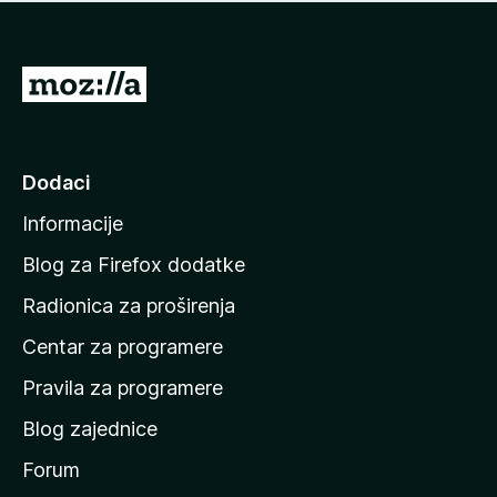
n
j
e
e
m
n
a
I
a
o
d
c
i
j
e
n
Dodaci
n
a
a
Informacije
p
o
Blog za Firefox dodatke
č
Radionica za proširenja
e
Centar za programere
t
n
Pravila za programere
u
Blog zajednice
s
t
Forum