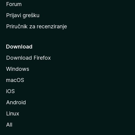
t
Forum
r
Prijavi grešku
a
Priručnik za recenziranje
n
i
c
Download
u
Download Firefox
M
Windows
o
z
macOS
i
iOS
l
l
Android
e
Linux
All