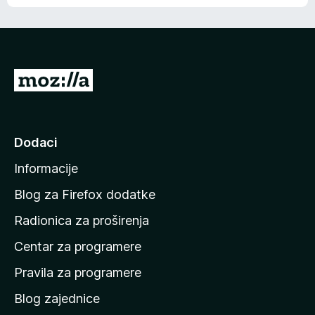
o
o
š
c
n
j
e
e
m
n
a
I
a
o
d
c
i
j
e
n
Dodaci
n
a
a
Informacije
p
o
Blog za Firefox dodatke
č
Radionica za proširenja
e
Centar za programere
t
n
Pravila za programere
u
Blog zajednice
s