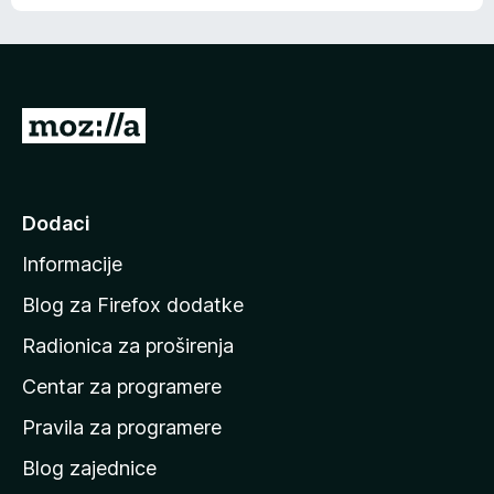
o
o
š
c
n
j
e
e
m
n
a
I
a
o
d
c
i
j
e
n
Dodaci
n
a
a
Informacije
p
o
Blog za Firefox dodatke
č
Radionica za proširenja
e
Centar za programere
t
n
Pravila za programere
u
Blog zajednice
s