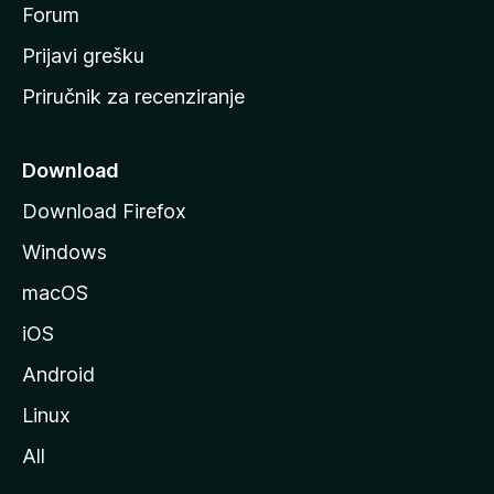
t
Forum
r
Prijavi grešku
a
Priručnik za recenziranje
n
i
c
Download
u
Download Firefox
M
Windows
o
z
macOS
i
iOS
l
l
Android
e
Linux
All