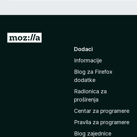
k
F
i
r
e
I
f
d
Dodaci
o
i
x
Informacije
n
a
Blog za Firefox
p
dodatke
o
Radionica za
č
proširenja
e
t
Centar za programere
n
Pravila za programere
u
Blog zajednice
s