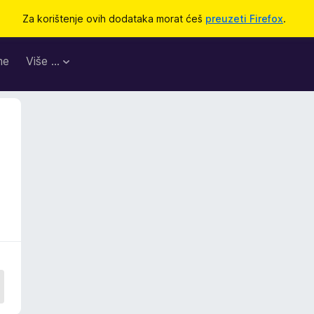
Za korištenje ovih dodataka morat ćeš
preuzeti Firefox
.
me
Više …