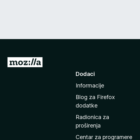
I
d
Dodaci
i
Informacije
n
a
Blog za Firefox
p
dodatke
o
Radionica za
č
proširenja
e
t
Centar za programere