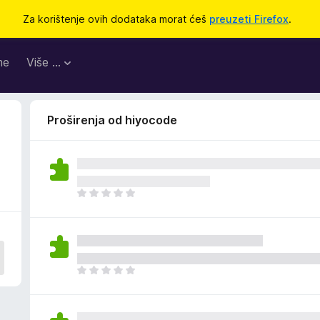
Za korištenje ovih dodataka morat ćeš
preuzeti Firefox
.
me
Više …
Proširenja od hiyocode
J
o
š
n
e
m
J
a
o
o
š
c
n