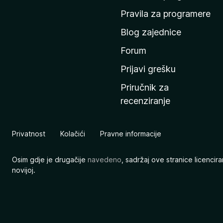
n
Pravila za programere
u
Blog zajednice
s
t
Forum
r
Prijavi grešku
a
Priručnik za
n
recenziranje
i
c
u
Privatnost
Kolačići
Pravne informacije
M
o
Osim gdje je drugačije
navedeno
, sadržaj ove stranice licenci
z
novijoj.
i
l
l