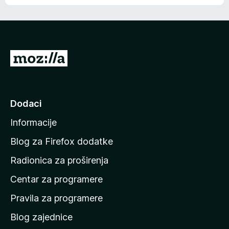
o
o
š
c
n
j
e
e
m
n
a
I
a
o
d
c
i
j
e
n
Dodaci
n
a
a
Informacije
p
o
Blog za Firefox dodatke
č
Radionica za proširenja
e
Centar za programere
t
n
Pravila za programere
u
Blog zajednice
s