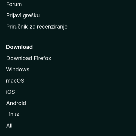
t
Forum
r
Prijavi grešku
a
Priručnik za recenziranje
n
i
c
Download
u
Download Firefox
M
Windows
o
z
macOS
i
iOS
l
l
Android
e
Linux
All