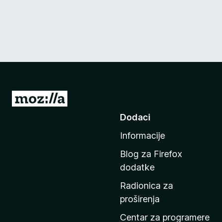
I
d
Dodaci
i
Informacije
n
a
Blog za Firefox
p
dodatke
o
Radionica za
č
proširenja
e
t
Centar za programere