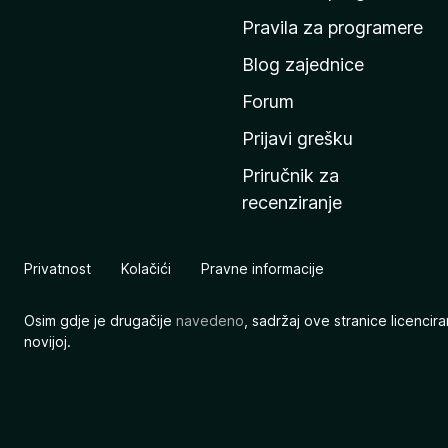
n
Pravila za programere
u
Blog zajednice
s
t
Forum
r
Prijavi grešku
a
Priručnik za
n
recenziranje
i
c
u
Privatnost
Kolačići
Pravne informacije
M
o
Osim gdje je drugačije
navedeno
, sadržaj ove stranice licenci
z
novijoj.
i
l
l