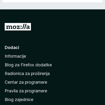
o
o
š
c
n
j
e
e
m
n
a
I
a
o
d
c
i
j
e
n
Dodaci
n
a
a
Informacije
p
o
Blog za Firefox dodatke
č
Radionica za proširenja
e
Centar za programere
t
n
Pravila za programere
u
Blog zajednice
s