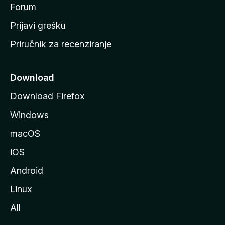
t
Forum
r
Prijavi grešku
a
Priručnik za recenziranje
n
i
c
Download
u
Download Firefox
M
Windows
o
z
macOS
i
iOS
l
l
Android
e
Linux
All