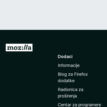
I
d
Dodaci
i
Informacije
n
a
Blog za Firefox
p
dodatke
o
Radionica za
č
proširenja
e
t
Centar za programere