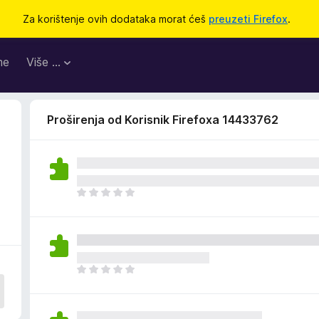
Za korištenje ovih dodataka morat ćeš
preuzeti Firefox
.
me
Više …
Proširenja od Korisnik Firefoxa 14433762
J
o
š
n
e
m
J
a
o
o
š
c
n