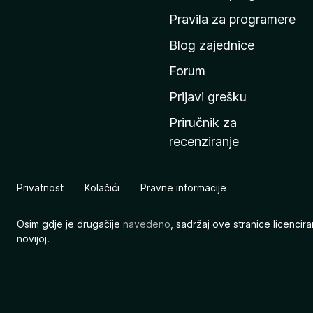
n
Pravila za programere
u
Blog zajednice
s
t
Forum
r
Prijavi grešku
a
Priručnik za
n
recenziranje
i
c
u
Privatnost
Kolačići
Pravne informacije
M
o
Osim gdje je drugačije
navedeno
, sadržaj ove stranice licenci
z
novijoj.
i
l
l