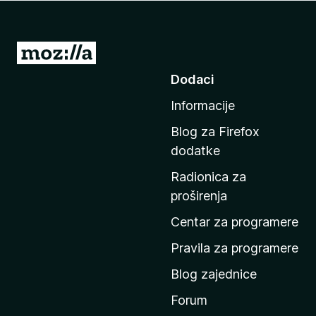
k
F
i
I
r
d
Dodaci
e
i
f
Informacije
n
o
a
x
Blog za Firefox
p
dodatke
o
Radionica za
č
proširenja
e
t
Centar za programere
n
Pravila za programere
u
Blog zajednice
s
t
Forum