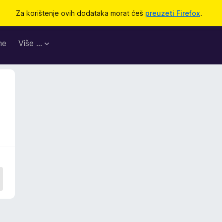
Za korištenje ovih dodataka morat ćeš
preuzeti Firefox
.
me
Više …