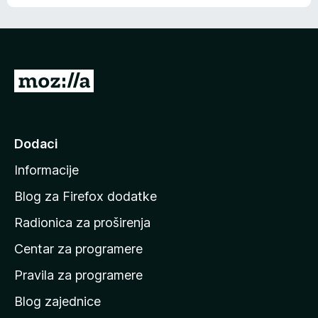
o
o
š
c
n
j
e
e
m
n
a
I
a
o
d
c
i
j
e
n
Dodaci
n
a
a
Informacije
p
o
Blog za Firefox dodatke
č
Radionica za proširenja
e
Centar za programere
t
n
Pravila za programere
u
Blog zajednice
s