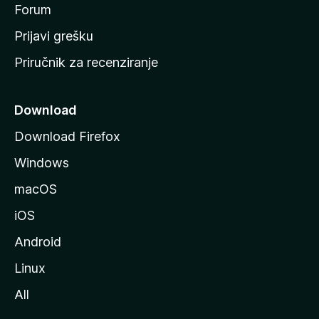
t
Forum
r
Prijavi grešku
a
Priručnik za recenziranje
n
i
c
Download
u
Download Firefox
M
Windows
o
z
macOS
i
iOS
l
l
Android
e
Linux
All