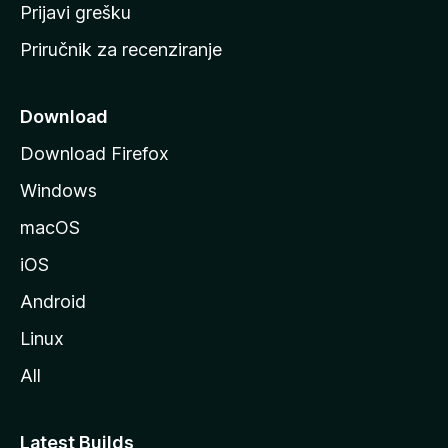
r
Prijavi grešku
a
Priručnik za recenziranje
n
i
c
Download
u
Download Firefox
M
Windows
o
z
macOS
i
iOS
l
l
Android
e
Linux
All
Latest Builds