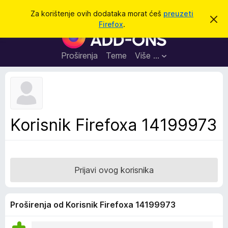
T
Prijavi se
Za korištenje ovih dodataka morat ćeš
preuzeti
O
r
Firefox
.
d
D
a
b
o
a
ž
c
d
Proširenja
Teme
Više …
i
i
a
o
v
c
u
i
o
b
z
a
a
v
Korisnik Firefoxa 14199973
i
p
j
r
e
s
e
t
g
Prijavi ovog korisnika
l
e
d
Proširenja od Korisnik Firefoxa 14199973
n
i