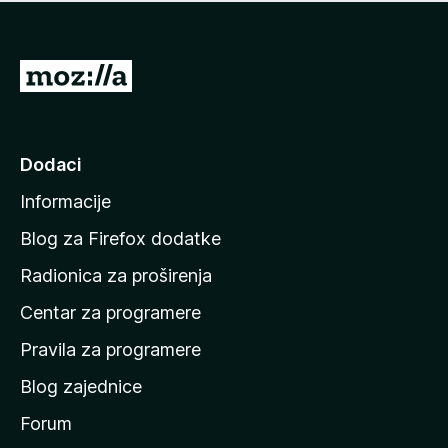
n
j
e
e
m
n
a
I
a
o
d
c
i
j
e
n
Dodaci
n
a
a
Informacije
p
o
Blog za Firefox dodatke
č
Radionica za proširenja
e
Centar za programere
t
n
Pravila za programere
u
Blog zajednice
s
t
Forum