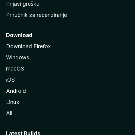
r
Prijavi grešku
a
Priručnik za recenziranje
n
i
c
Download
u
Download Firefox
M
Windows
o
z
macOS
i
iOS
l
l
Android
e
Linux
All
Latest Builds