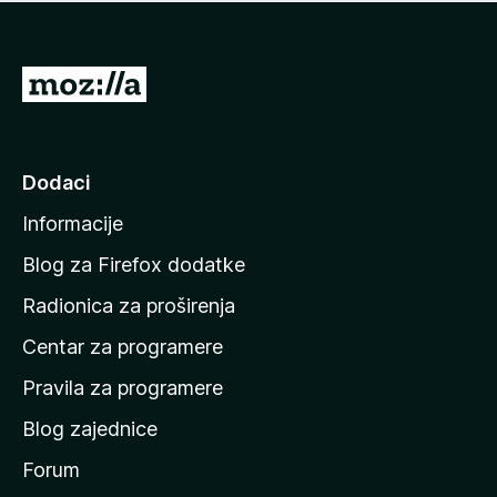
n
j
e
e
m
n
a
I
a
o
d
c
i
j
e
n
Dodaci
n
a
a
Informacije
p
o
Blog za Firefox dodatke
č
Radionica za proširenja
e
Centar za programere
t
n
Pravila za programere
u
Blog zajednice
s
t
Forum