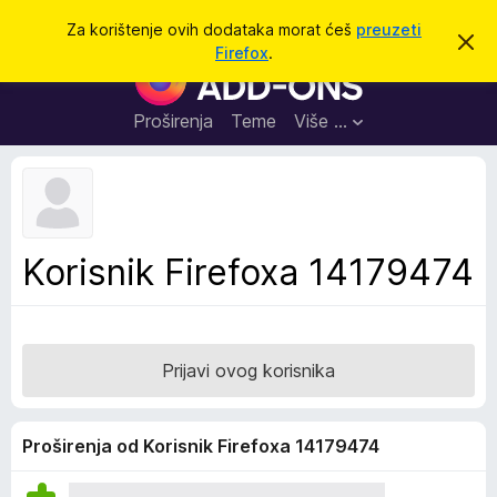
T
Prijavi se
Za korištenje ovih dodataka morat ćeš
preuzeti
O
r
Firefox
.
d
D
a
b
o
a
ž
c
d
Proširenja
Teme
Više …
i
i
a
o
v
c
u
i
o
b
z
a
a
v
Korisnik Firefoxa 14179474
i
p
j
r
e
s
e
t
g
Prijavi ovog korisnika
l
e
d
Proširenja od Korisnik Firefoxa 14179474
n
i