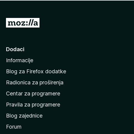
n
j
e
e
m
n
a
I
a
o
d
c
i
j
e
n
Dodaci
n
a
a
Informacije
p
o
Blog za Firefox dodatke
č
Radionica za proširenja
e
Centar za programere
t
n
Pravila za programere
u
Blog zajednice
s
t
Forum