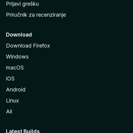
r
Prijavi grešku
a
Priručnik za recenziranje
n
i
c
Download
u
Download Firefox
M
Windows
o
z
macOS
i
iOS
l
l
Android
e
Linux
All
Latest Builds