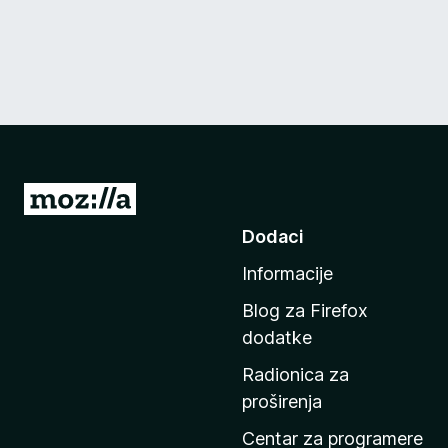
I
d
Dodaci
i
Informacije
n
a
Blog za Firefox
p
dodatke
o
Radionica za
č
proširenja
e
t
Centar za programere