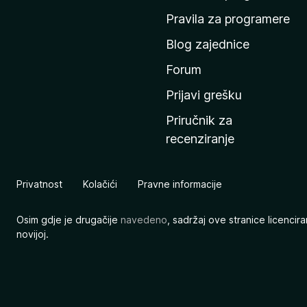
n
Pravila za programere
u
Blog zajednice
s
t
Forum
r
Prijavi grešku
a
Priručnik za
n
recenziranje
i
c
u
Privatnost
Kolačići
Pravne informacije
M
o
Osim gdje je drugačije
navedeno
, sadržaj ove stranice licenci
z
novijoj.
i
l
l