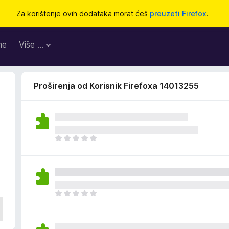
Za korištenje ovih dodataka morat ćeš
preuzeti Firefox
.
me
Više …
Proširenja od Korisnik Firefoxa 14013255
J
o
š
n
e
m
J
a
o
o
š
c
n