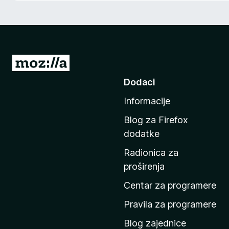
k
F
i
r
e
I
f
d
Dodaci
o
i
x
Informacije
n
a
Blog za Firefox
p
dodatke
o
Radionica za
č
proširenja
e
t
Centar za programere
n
Pravila za programere
u
Blog zajednice
s