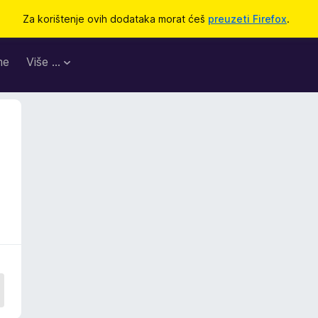
Za korištenje ovih dodataka morat ćeš
preuzeti Firefox
.
me
Više …