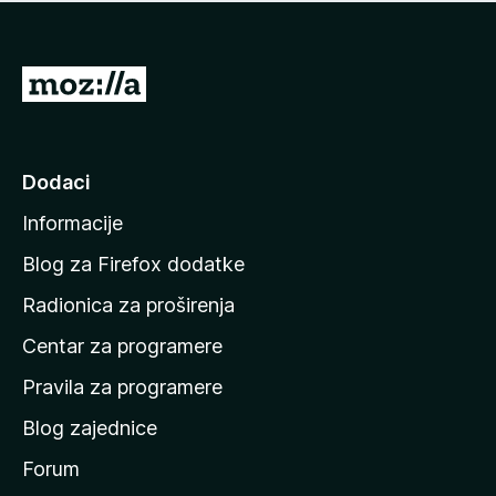
n
j
e
e
m
n
a
I
a
o
d
c
i
j
e
n
Dodaci
n
a
a
Informacije
p
o
Blog za Firefox dodatke
č
Radionica za proširenja
e
Centar za programere
t
n
Pravila za programere
u
Blog zajednice
s
t
Forum