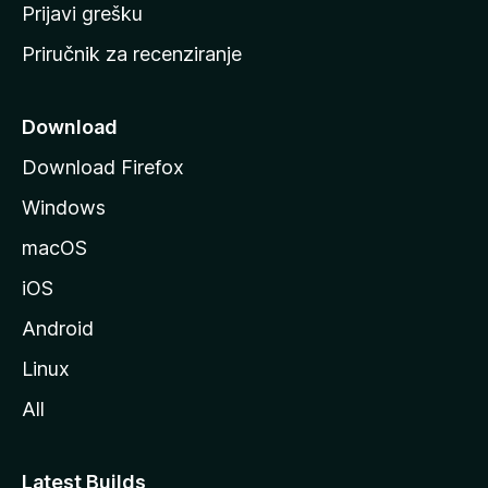
r
Prijavi grešku
a
Priručnik za recenziranje
n
i
c
Download
u
Download Firefox
M
Windows
o
z
macOS
i
iOS
l
l
Android
e
Linux
All
Latest Builds