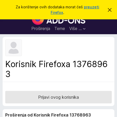
T
Prijavi se
Za korištenje ovih dodataka morat ćeš
preuzeti
O
r
Firefox
.
d
D
a
b
o
a
ž
c
d
Proširenja
Teme
Više …
i
i
a
o
v
c
u
i
o
b
z
a
a
v
Korisnik Firefoxa 1376896
i
p
j
3
r
e
s
e
t
g
l
e
Prijavi ovog korisnika
d
n
Proširenja od Korisnik Firefoxa 13768963
i