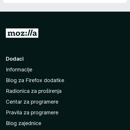
o
o
š
c
n
j
e
e
m
n
a
I
a
o
d
c
i
j
e
n
Dodaci
n
a
a
Informacije
p
o
Blog za Firefox dodatke
č
Radionica za proširenja
e
Centar za programere
t
n
Pravila za programere
u
Blog zajednice
s