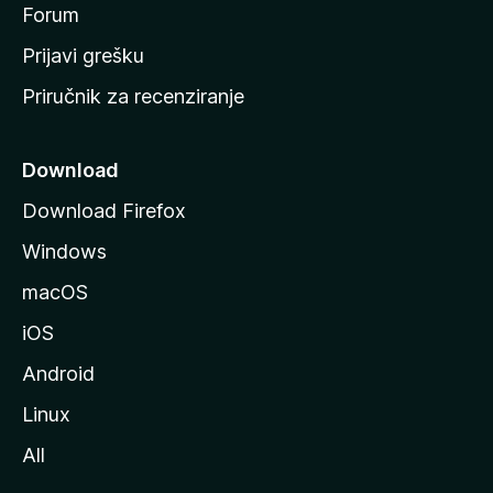
t
Forum
r
Prijavi grešku
a
Priručnik za recenziranje
n
i
c
Download
u
Download Firefox
M
Windows
o
z
macOS
i
iOS
l
l
Android
e
Linux
All