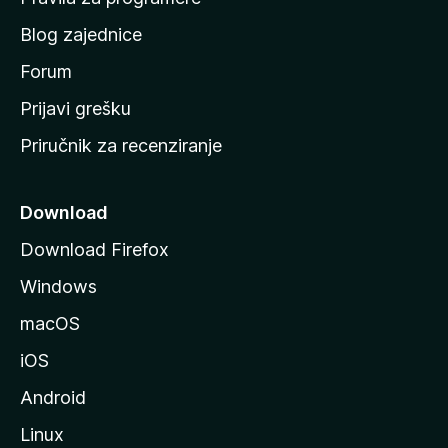
u
Blog zajednice
s
t
Forum
r
Prijavi grešku
a
Priručnik za recenziranje
n
i
c
Download
u
Download Firefox
M
Windows
o
z
macOS
i
iOS
l
l
Android
e
Linux