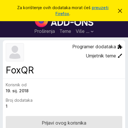
T
Prijavi se
Za korištenje ovih dodataka morat ćeš
preuzeti
O
r
Firefox
.
d
D
a
b
o
a
ž
c
d
Proširenja
Teme
Više …
i
i
a
o
v
c
Programer dodataka
u
i
o
Umjetnik teme
b
z
a
a
v
FoxQR
i
p
j
r
e
s
Korisnik od
e
t
19. sij. 2018
g
l
Broj dodataka
e
1
d
n
Prijavi ovog korisnika
i