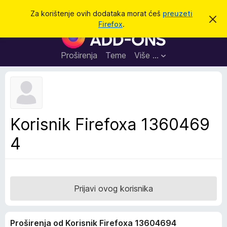
T
Prijavi se
Za korištenje ovih dodataka morat ćeš
preuzeti
O
r
Firefox
.
d
D
a
b
o
a
ž
c
d
Proširenja
Teme
Više …
i
i
a
o
v
c
u
i
o
b
z
a
a
v
Korisnik Firefoxa 1360469
i
p
j
4
r
e
s
e
t
g
l
e
Prijavi ovog korisnika
d
n
Proširenja od Korisnik Firefoxa 13604694
i