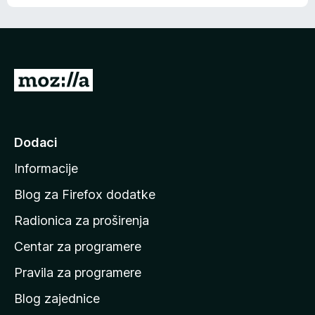
o
o
š
c
n
j
e
e
m
n
a
I
a
o
d
c
i
j
e
n
Dodaci
n
a
a
Informacije
p
o
Blog za Firefox dodatke
č
Radionica za proširenja
e
Centar za programere
t
n
Pravila za programere
u
Blog zajednice
s