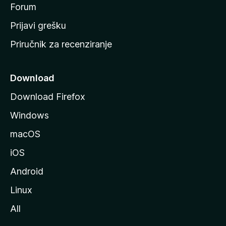
t
Forum
r
Prijavi grešku
a
Priručnik za recenziranje
n
i
c
Download
u
Download Firefox
M
Windows
o
z
macOS
i
iOS
l
l
Android
e
Linux
All