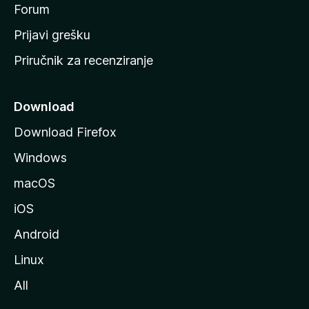
t
Forum
r
Prijavi grešku
a
Priručnik za recenziranje
n
i
c
Download
u
Download Firefox
M
Windows
o
z
macOS
i
iOS
l
l
Android
e
Linux
All