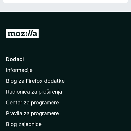
o
o
š
c
n
j
e
e
m
n
a
I
a
o
d
c
i
j
e
n
Dodaci
n
a
a
Informacije
p
o
Blog za Firefox dodatke
č
Radionica za proširenja
e
Centar za programere
t
n
Pravila za programere
u
Blog zajednice
s