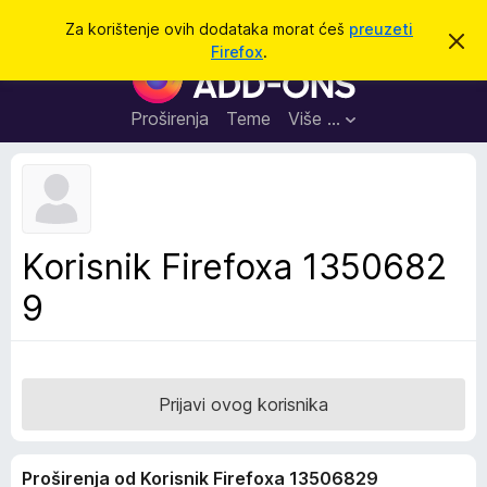
T
Prijavi se
Za korištenje ovih dodataka morat ćeš
preuzeti
O
r
Firefox
.
d
D
a
b
o
a
ž
c
d
Proširenja
Teme
Više …
i
i
a
o
v
c
u
i
o
b
z
a
a
v
Korisnik Firefoxa 1350682
i
p
j
9
r
e
s
e
t
g
l
e
Prijavi ovog korisnika
d
n
Proširenja od Korisnik Firefoxa 13506829
i