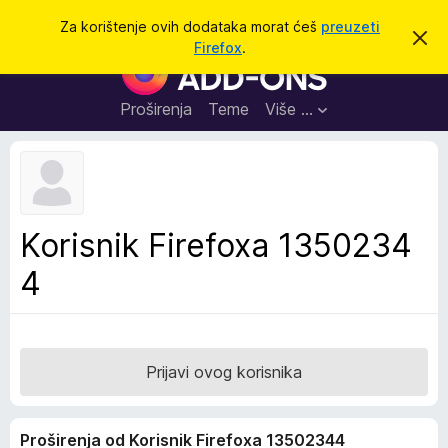
T
Prijavi se
Za korištenje ovih dodataka morat ćeš
preuzeti
O
r
Firefox
.
d
D
a
b
o
a
ž
c
d
Proširenja
Teme
Više …
i
i
a
o
v
c
u
i
o
b
z
a
a
v
Korisnik Firefoxa 1350234
i
p
j
4
r
e
s
e
t
g
l
e
Prijavi ovog korisnika
d
n
Proširenja od Korisnik Firefoxa 13502344
i