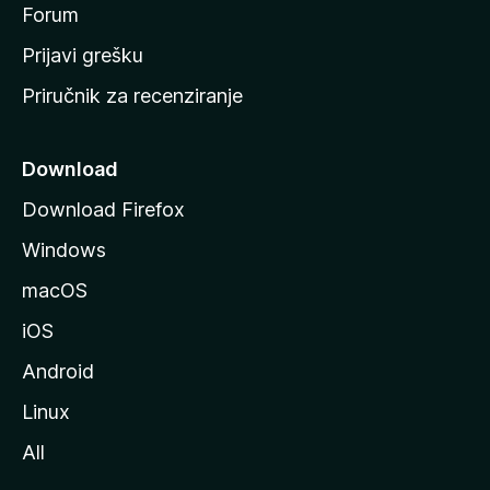
t
Forum
r
Prijavi grešku
a
Priručnik za recenziranje
n
i
c
Download
u
Download Firefox
M
Windows
o
z
macOS
i
iOS
l
l
Android
e
Linux
All