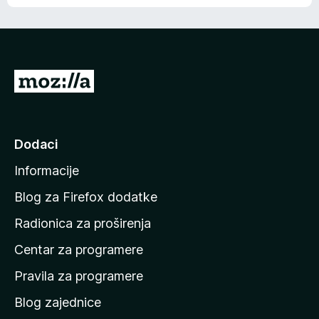
o
o
š
c
n
j
e
e
m
n
a
I
a
o
d
c
i
j
e
n
Dodaci
n
a
a
Informacije
p
o
Blog za Firefox dodatke
č
Radionica za proširenja
e
Centar za programere
t
n
Pravila za programere
u
Blog zajednice
s