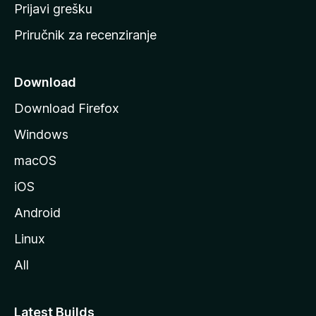
r
Prijavi grešku
a
Priručnik za recenziranje
n
i
c
Download
u
Download Firefox
M
Windows
o
z
macOS
i
iOS
l
l
Android
e
Linux
All
Latest Builds