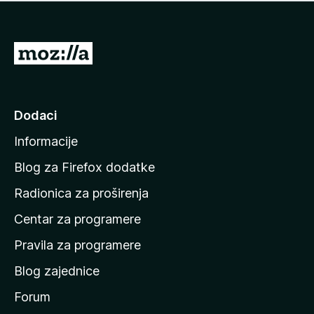
n
j
e
e
m
n
a
I
a
o
d
c
i
j
e
n
Dodaci
n
a
a
Informacije
p
o
Blog za Firefox dodatke
č
Radionica za proširenja
e
Centar za programere
t
n
Pravila za programere
u
Blog zajednice
s
t
Forum