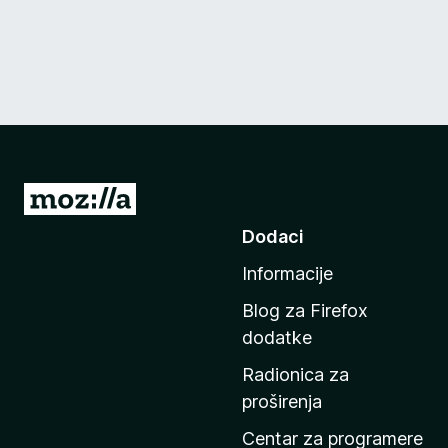
I
d
Dodaci
i
Informacije
n
a
Blog za Firefox
p
dodatke
o
Radionica za
č
proširenja
e
t
Centar za programere