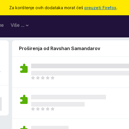
Za korištenje ovih dodataka morat ćeš
preuzeti Firefox
.
me
Više …
Proširenja od Ravshan Samandarov
v
J
o
š
n
e
m
J
a
o
o
š
c
n