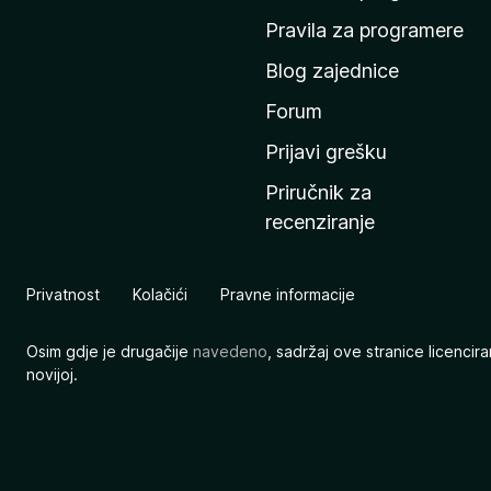
n
Pravila za programere
u
Blog zajednice
s
t
Forum
r
Prijavi grešku
a
Priručnik za
n
recenziranje
i
c
u
Privatnost
Kolačići
Pravne informacije
M
o
Osim gdje je drugačije
navedeno
, sadržaj ove stranice licenci
z
novijoj.
i
l
l