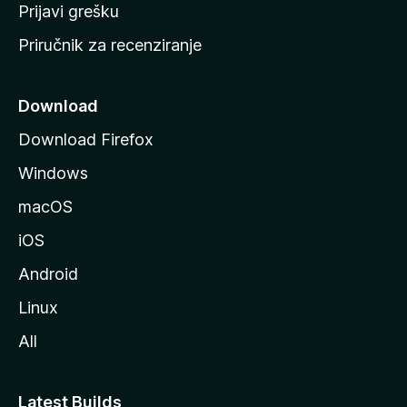
r
Prijavi grešku
a
Priručnik za recenziranje
n
i
c
Download
u
Download Firefox
M
Windows
o
z
macOS
i
iOS
l
l
Android
e
Linux
All
Latest Builds