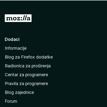
n
j
e
e
m
n
a
I
a
o
d
c
i
j
e
n
Dodaci
n
a
a
Informacije
p
o
Blog za Firefox dodatke
č
Radionica za proširenja
e
Centar za programere
t
n
Pravila za programere
u
Blog zajednice
s
t
Forum