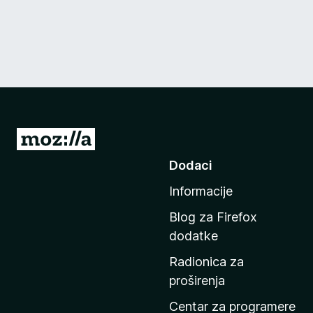
I
d
Dodaci
i
Informacije
n
a
Blog za Firefox
p
dodatke
o
Radionica za
č
proširenja
e
t
Centar za programere