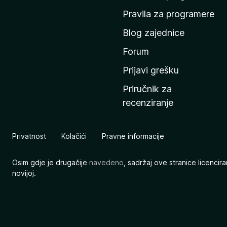
n
Pravila za programere
u
Blog zajednice
s
t
Forum
r
Prijavi grešku
a
Priručnik za
n
recenziranje
i
c
u
Privatnost
Kolačići
Pravne informacije
M
o
Osim gdje je drugačije
navedeno
, sadržaj ove stranice licenci
z
novijoj.
i
l
l