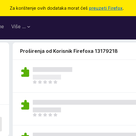
Za korištenje ovih dodataka morat ćeš
preuzeti Firefox
.
me
Više …
Proširenja od Korisnik Firefoxa 13179218
J
o
š
n
e
m
J
a
o
o
š
c
n