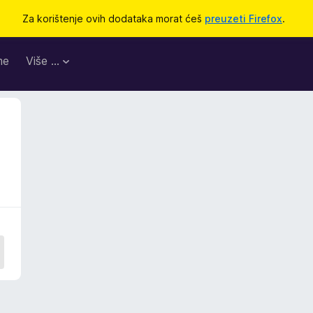
Za korištenje ovih dodataka morat ćeš
preuzeti Firefox
.
me
Više …