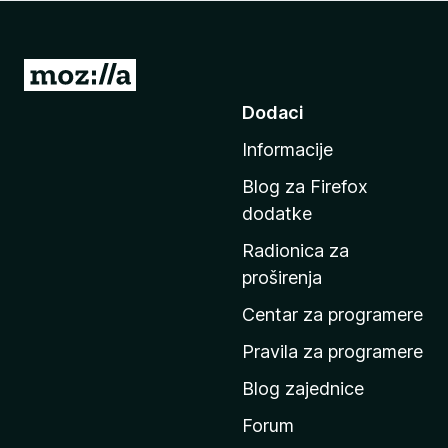
k
F
i
I
r
d
Dodaci
e
i
f
Informacije
n
o
a
x
Blog za Firefox
p
dodatke
o
Radionica za
č
proširenja
e
t
Centar za programere
n
Pravila za programere
u
Blog zajednice
s
t
Forum