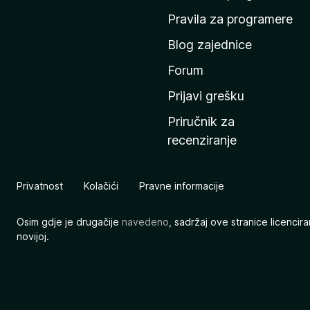
n
Pravila za programere
u
Blog zajednice
s
t
Forum
r
Prijavi grešku
a
Priručnik za
n
recenziranje
i
c
u
Privatnost
Kolačići
Pravne informacije
M
o
Osim gdje je drugačije
navedeno
, sadržaj ove stranice licenci
z
novijoj.
i
l
l