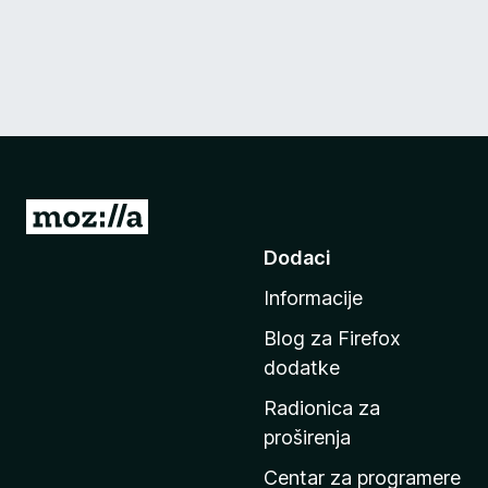
I
d
Dodaci
i
Informacije
n
a
Blog za Firefox
p
dodatke
o
Radionica za
č
proširenja
e
t
Centar za programere