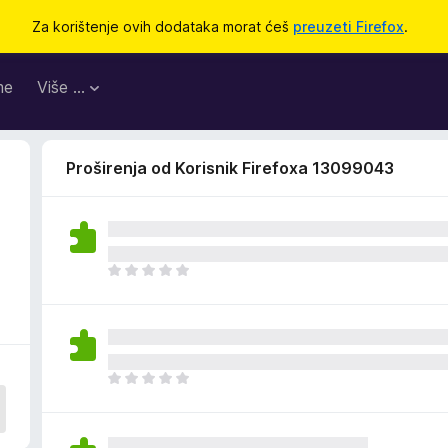
Za korištenje ovih dodataka morat ćeš
preuzeti Firefox
.
me
Više …
Proširenja od Korisnik Firefoxa 13099043
J
o
š
n
e
m
J
a
o
o
š
c
n