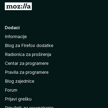
k
I
F
d
i
i
r
n
Dodaci
e
a
f
Informacije
p
o
o
x
Blog za Firefox dodatke
č
Radionica za proširenja
e
Centar za programere
t
n
Pravila za programere
u
Blog zajednice
s
t
Forum
r
Prijavi grešku
a
Priručnik za recenziranje