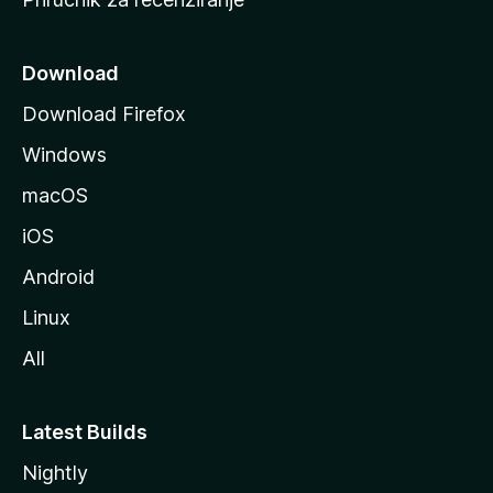
n
i
c
Download
u
Download Firefox
M
Windows
o
z
macOS
i
iOS
l
l
Android
e
Linux
All
Latest Builds
Nightly