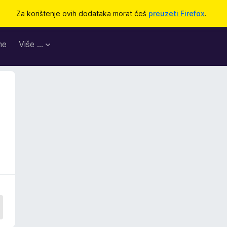
Za korištenje ovih dodataka morat ćeš
preuzeti Firefox
.
me
Više …