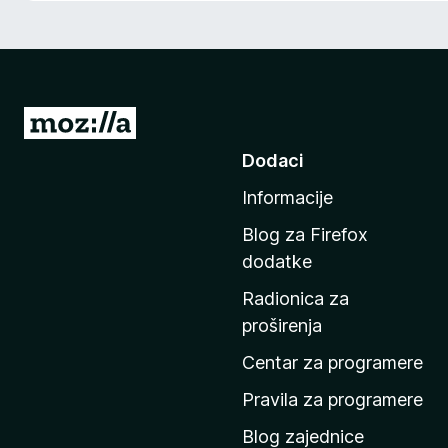
k
F
i
r
e
I
f
d
Dodaci
o
i
x
Informacije
n
a
Blog za Firefox
p
dodatke
o
Radionica za
č
proširenja
e
t
Centar za programere
n
Pravila za programere
u
Blog zajednice
s