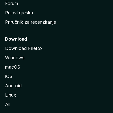
t
Forum
r
Prijavi grešku
a
Priručnik za recenziranje
n
i
c
Download
u
Download Firefox
M
Windows
o
z
macOS
i
iOS
l
l
Android
e
Linux
All