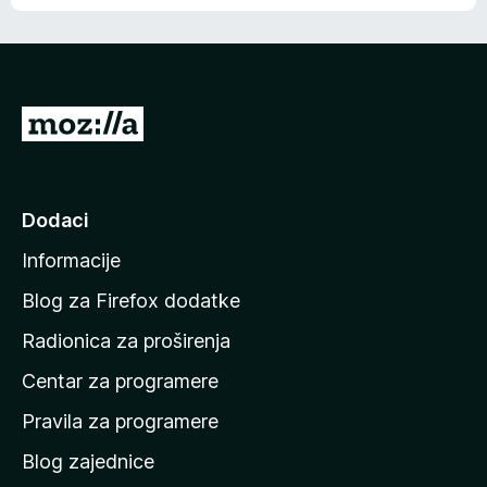
o
o
š
c
n
j
e
e
m
n
a
I
a
o
d
c
i
j
e
n
Dodaci
n
a
a
Informacije
p
o
Blog za Firefox dodatke
č
Radionica za proširenja
e
Centar za programere
t
n
Pravila za programere
u
Blog zajednice
s