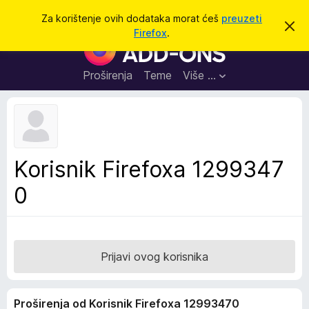
T
Prijavi se
Za korištenje ovih dodataka morat ćeš
preuzeti
O
r
Firefox
.
d
D
a
b
o
a
ž
c
d
Proširenja
Teme
Više …
i
i
a
o
v
c
u
i
o
b
z
a
a
v
Korisnik Firefoxa 1299347
i
p
j
0
r
e
s
e
t
g
l
e
Prijavi ovog korisnika
d
n
Proširenja od Korisnik Firefoxa 12993470
i