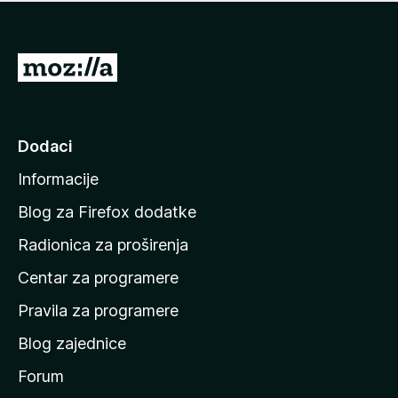
n
j
e
e
m
n
a
I
a
o
d
c
i
j
e
n
Dodaci
n
a
a
Informacije
p
o
Blog za Firefox dodatke
č
Radionica za proširenja
e
Centar za programere
t
n
Pravila za programere
u
Blog zajednice
s
t
Forum