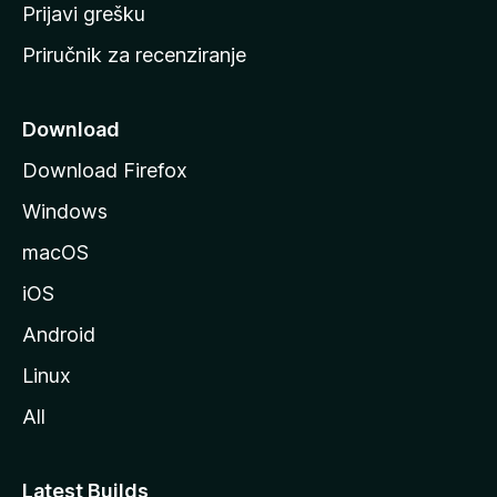
r
Prijavi grešku
a
Priručnik za recenziranje
n
i
c
Download
u
Download Firefox
M
Windows
o
z
macOS
i
iOS
l
l
Android
e
Linux
All
Latest Builds