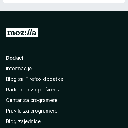
o
o
š
c
n
j
e
e
m
n
a
I
a
o
d
c
i
j
e
n
Dodaci
n
a
a
Informacije
p
o
Blog za Firefox dodatke
č
Radionica za proširenja
e
Centar za programere
t
n
Pravila za programere
u
Blog zajednice
s