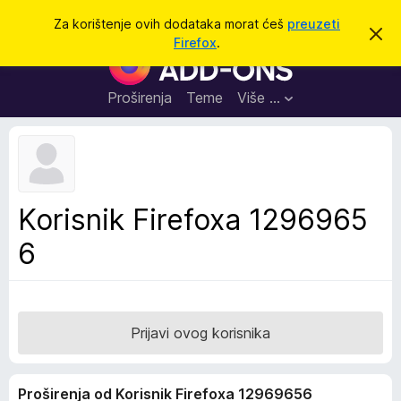
T
Prijavi se
Za korištenje ovih dodataka morat ćeš
preuzeti
O
r
Firefox
.
d
D
a
b
o
a
ž
c
d
Proširenja
Teme
Više …
i
i
a
o
v
c
u
i
o
b
z
a
a
v
Korisnik Firefoxa 1296965
i
p
j
6
r
e
s
e
t
g
l
e
Prijavi ovog korisnika
d
n
Proširenja od Korisnik Firefoxa 12969656
i