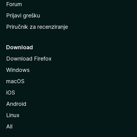
t
Forum
r
Prijavi grešku
a
Priručnik za recenziranje
n
i
c
Download
u
Download Firefox
M
Windows
o
z
macOS
i
iOS
l
l
Android
e
Linux
All