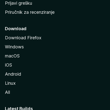
r
Prijavi grešku
a
Priručnik za recenziranje
n
i
c
Download
u
Download Firefox
M
Windows
o
z
macOS
i
iOS
l
l
Android
e
Linux
All
Latest Builds