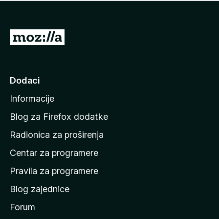
n
j
e
e
m
n
a
I
a
o
d
c
i
j
e
n
Dodaci
n
a
a
Informacije
p
o
Blog za Firefox dodatke
č
Radionica za proširenja
e
Centar za programere
t
n
Pravila za programere
u
Blog zajednice
s
t
Forum