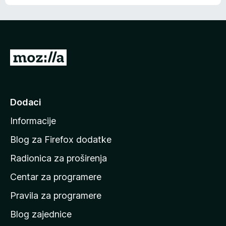
o
o
š
c
n
j
e
e
m
n
a
I
a
o
d
c
i
j
e
n
Dodaci
n
a
a
Informacije
p
o
Blog za Firefox dodatke
č
Radionica za proširenja
e
Centar za programere
t
n
Pravila za programere
u
Blog zajednice
s