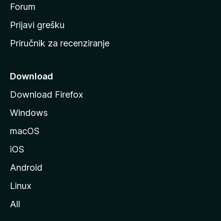
t
Forum
r
Prijavi grešku
a
Priručnik za recenziranje
n
i
c
Download
u
Download Firefox
M
Windows
o
z
macOS
i
iOS
l
l
Android
e
Linux
All