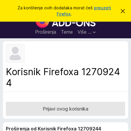
T
Prijavi se
Za korištenje ovih dodataka morat ćeš
preuzeti
O
r
Firefox
.
d
D
a
b
o
a
ž
c
d
Proširenja
Teme
Više …
i
i
a
o
v
c
u
i
o
b
z
a
a
v
Korisnik Firefoxa 1270924
i
p
j
4
r
e
s
e
t
g
l
e
Prijavi ovog korisnika
d
n
Proširenja od Korisnik Firefoxa 12709244
i