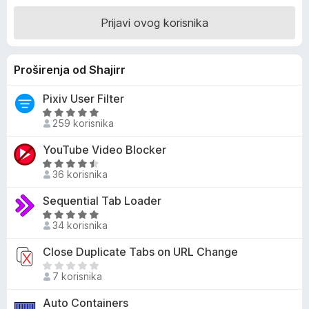
k
i
Prijavi ovog korisnika
j
F
e
i
n
r
Proširenja od Shajirr
j
e
e
f
Pixiv User Filter
n
o
O
o
259 korisnika
x
c
s
i
4
YouTube Video Blocker
j
,
O
e
7
36 korisnika
c
n
o
i
Sequential Tab Loader
j
d
j
e
5
O
e
34 korisnika
n
c
n
o
i
Close Duplicate Tabs on URL Change
j
s
j
e
J
5
e
7 korisnika
n
o
o
n
o
š
Auto Containers
d
j