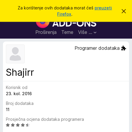
T
Prijavi se
Za korištenje ovih dodataka morat ćeš
preuzeti
O
r
Firefox
.
d
D
a
b
o
a
ž
c
d
Proširenja
Teme
Više …
i
i
a
o
v
c
Programer dodataka
u
i
o
b
z
a
a
v
Shajirr
i
p
j
r
e
s
Korisnik od
e
t
23. kol. 2016
g
l
Broj dodataka
e
11
d
Prosječna ocjena dodataka programera
n
O
i
c