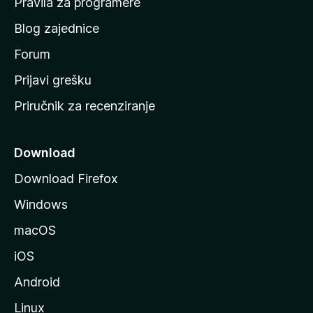
Pravila za programere
u
Blog zajednice
s
t
Forum
r
Prijavi grešku
a
Priručnik za recenziranje
n
i
c
Download
u
Download Firefox
M
Windows
o
z
macOS
i
iOS
l
l
Android
e
Linux