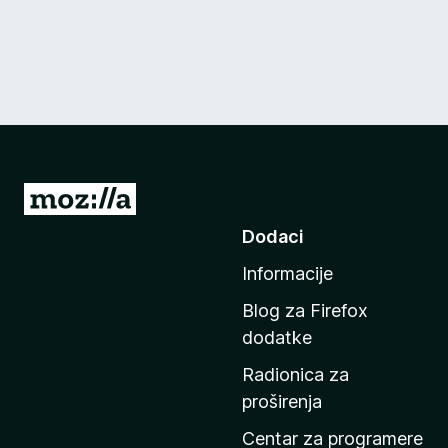
I
d
Dodaci
i
Informacije
n
a
Blog za Firefox
p
dodatke
o
Radionica za
č
proširenja
e
t
Centar za programere