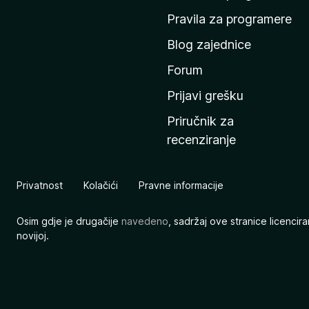
n
Pravila za programere
u
Blog zajednice
s
t
Forum
r
Prijavi grešku
a
Priručnik za
n
recenziranje
i
c
u
Privatnost
Kolačići
Pravne informacije
M
o
Osim gdje je drugačije
navedeno
, sadržaj ove stranice licenci
z
novijoj.
i
l
l