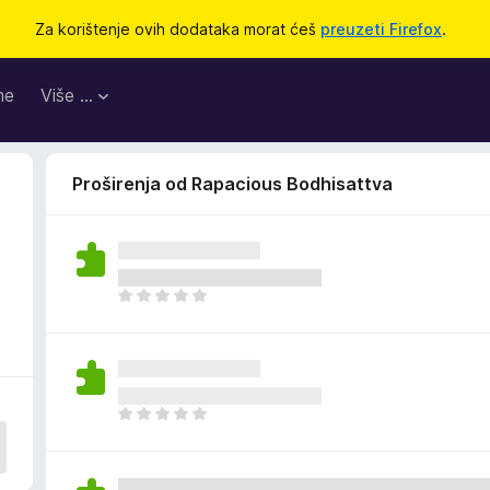
Za korištenje ovih dodataka morat ćeš
preuzeti Firefox
.
me
Više …
Proširenja od Rapacious Bodhisattva
J
o
š
n
e
m
J
a
o
o
š
c
n